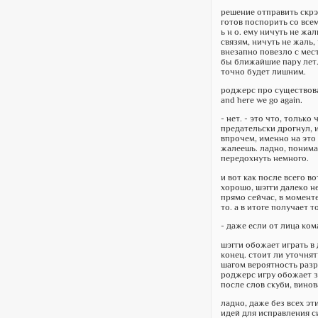
решение отправить скрэп
готов поспорить со всем
ь н о. ему ничуть не жа
связям, ничуть не жаль,
внезапно повезло с мест
бы ближайшие пару лет. 
точно будет лишним.
роджерс про существова
and here we go again.
- нет. - это что, тольк
предательски дрогнул, 
впрочем, именно на это 
жалеешь. ладно, понимаю
передохнуть немного.
и вот как после всего в
хорошо, шэгги далеко не
прямо сейчас, в момент
то. а в итоге получает 
- даже если от лица ком
шэгги обожает играть в 
конец. стоит ли уточня
шагом вероятность разр
роджерс игру обожает за
после слов скуби, винов
ладно, даже без всех эт
идей для исправления с