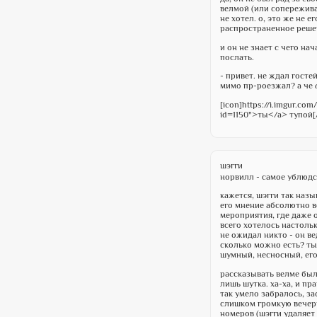
велмой (или сопереживат
не хотел. о, это же не е
распространенное решен
и он не знает с чего на
послать.
- привет. не ждал гостей
мимо пр-роезжал? а че
[icon]https://i.imgur.com
id=1150">ты</a> тупой[/
шэгги
норвилл - самое ублюдс
кажется, шэгги так назы
его мнение абсолютно в
мероприятия, где даже о
всего хотелось настоль
не ожидал никто - он в
сколько можно есть? ты 
шумный, несносный, его
рассказывать велме было
лишь шутка. ха-ха, и пр
так умело забралось, за
слишком громкую вечери
номеров (шэгги удаляет