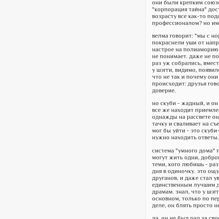
они были крепким союзо
"корпорация тайна" дост
возрасту все как-то по
профессионалом? но им 
велма говорит: "мы с но
покраснели уши от напр
настрое на полиаморию,
не понимает. даже не пот
раз уж собрались, вмест
у шэгги, видимо, появил
что не так и почему они
происходит: друзья гово
доверие.
но скуби - жадный, и о
все же находит приемлем
однажды на рассвете он
тачку и сваливает на съ
мог бы уйти - это скуби
нужно находить ответы.
система "умного дома" п
могут жить одни, добро
теми, кого любишь - раз
дня в одиночку. это ощ
друганов, и даже стал у
единственным лучшим дру
драмам. знал, что у шэгг
основном, только по пе
деле, он блять просто не
да, он не был рад за св