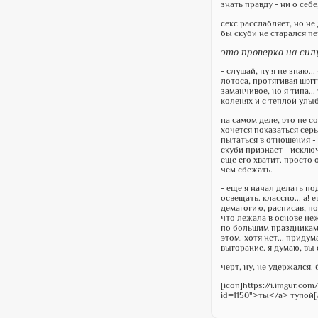
знать правду - ни о себе
секс расслабляет, но не
бы скуби не старался пе
это проверка на силу
- слушай, ну я не знаю.
лотоса, протягивая шэг
заманчивое, но я типа...
коленях и с теплой улыб
на самом деле, это не с
хочется показаться сер
пытаться в отношения - 
скуби признает - исключ
еще его хватит. просто 
чем сбежать.
- еще я начал делать по
освещать. классно... а!
демагогию, расписав, п
что лежала в основе неж
по большим праздникам.
этом. хотя нет... прид
выгорание. я думаю, вы
черт, ну, не удержался. 
[icon]https://i.imgur.com
id=1150">ты</a> тупой[/