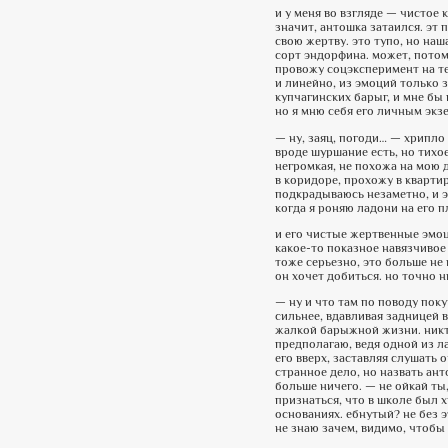
и у меня во взгляде — чистое 
значит, антошка затаился. эт 
свою жертву. это тупо, но наш
сорт эндорфина. может, потом
провожу соцэксперимент на те
и линейно, из эмоций только з
купчагинских барыг, и мне бы
но я мню себя его личным экз
— ну, заяц, погоди… — хрипло 
вроде шуршание есть, но тихо
негромкая, не похожа на мою 
в коридоре, прохожу в квартир
подкрадываюсь незаметно, и э
когда я роняю ладони на его п
и его чистые жертвенные эмоци
какое-то показное навязчивое 
тоже серьезно, это больше не
он хочет добиться. но точно н
— ну и что там по поводу пок
сильнее, вдавливая задницей в
жалкой барыжной жизни. никто
предполагаю, ведя одной из л
его вверх, заставляя слушать
странное дело, но назвать ант
больше ничего. — не ойкай ты
признаться, что в школе был 
основаниях. ебнутый? не без эт
не знаю зачем, видимо, чтобы