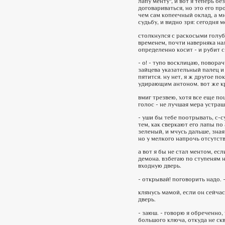
лапу менту", и вот я теперь бе
договариваться, но это его пр
чем сам копеечный оклад, а мн
судьбу, и видно зря: сегодня 
столкнулся с раскосыми голубы
временем, почти наверняка на
определенно косит - и рубит с 
- о! - тупо восклицаю, повора
зайцева указательный палец и 
пятится. ну нет, я ж другое по
удирающим антоном. вот же к
вмиг трезвею, хотя все еще по
голос - не лучшая мера устраш
- уши бы тебе поотрывать, с-с
тем, как сверкают его лапы по
зеленый, и мчусь дальше, зная
но у мелкого напрочь отсутств
а вот я бы не стал ментом, ес
демона. взбегаю по ступеням 
входную дверь.
- открывай! поговорить надо. -
клянусь мамой, если он сейчас
дверь.
- заюш. - говорю я обреченно,
большого ключа, откуда не скв