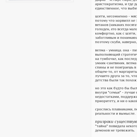
аристократизма, и где д
единственное, что выби
шэгги, несомненно - мяс
потому что норвилл не 
веганов (никаких посяга
голоден, его всегда мал
комфортно, как с шэгги
заботливым и понимающ
поэтому скуби, наверно,
велма - умница. она - 
выполняющий стратегиче
на тумбочке, как послед
умник-сангвиник. велма
спины и не поиграешь в
общем-то, от маргариты
лучшего друга за то, чт
детства были так похожи
но это как будто бы бы
внутри "семьи" - лучше
недостатками, поддержи
приоритету, и ни о како
срослись плавниками, п
реальности и вымысле.
призраки существу
"тайна" повидала некот
демонов не тревожить.