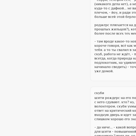
(никакого дела нет), а 
куда-то с дафной... не 
плечом, - йоу, и ради э
больше всей этой берло
роджерс плюхается на ди
прошлых жильцов?), кот
более после всех тех мес
- там вроде какое-то но
короче говоря, всё как 
тебя. а то ты свалил в 
скуб, работа не ждёт, -
всегда, когда природа 
подлокотник, на удивле
начинало сводить) - точ
уже домой.
скуби
шэгги рождерс на его по
с него сдувают. кто? ну,
волонтером. скуби ухмыл
ответ на критический к
входную дверь и идет за
слишком хорошо его зна
- да ниче... - какой во
для шэгги - повышенной
озвучивать? вряд ли, но