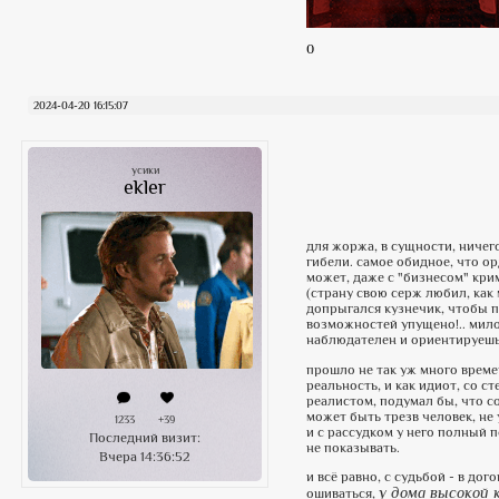
0
2024-04-20 16:15:07
усики
ekler
для жоржа, в сущности, ничег
гибели. самое обидное, что о
может, даже с "бизнесом" кри
(страну свою серж любил, как
допрыгался кузнечик, чтобы пр
возможностей упущено!.. милос
наблюдателен и ориентируешь
прошло не так уж много времен
реальность, и как идиот, со с
реалистом, подумал бы, что со
может быть трезв человек, не 
1233
+39
и с рассудком у него полный 
Последний визит:
не показывать.
Вчера 14:36:52
и всё равно, с судьбой - в дог
у дома высокой
ошиваться,