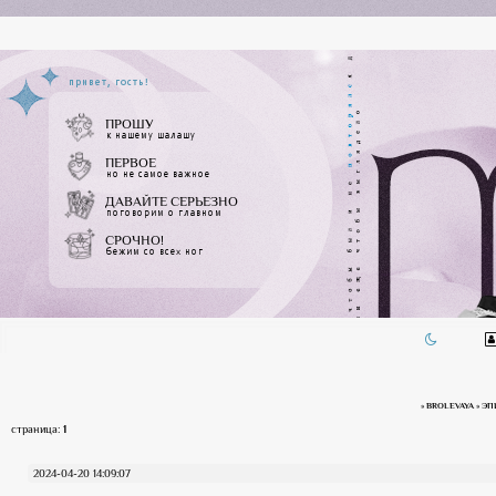
привет, гость!
ПРОШУ
к нашему шалашу
ПЕРВОЕ
но не самое важное
ДАВАЙТЕ СЕРЬЕЗНО
поговорим о главном
СРОЧНО!
бежим со всех ног
ДЕД ИНСАЙД
на связи
»
BROLEVAYA
»
ЭП
страница:
1
2024-04-20 14:09:07