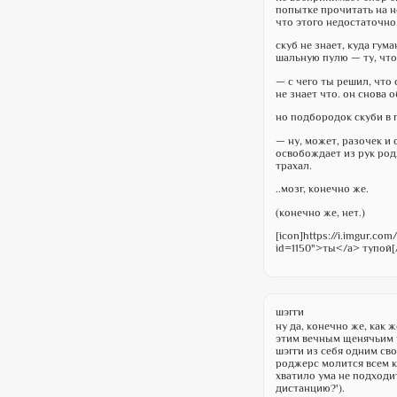
попытке прочитать на н
что этого недостаточно
скуб не знает, куда гу
шальную пулю — ту, что
— с чего ты решил, что
не знает что. он снова 
но подбородок скуби в 
— ну, может, разочек и 
освобождает из рук род
трахал.
..мозг, конечно же.
(конечно же, нет.)
[icon]https://i.imgur.com
id=1150">ты</a> тупой[/
шэгги
ну да, конечно же, как
этим вечным щенячьим в
шэгги из себя одним сво
роджерс молится всем ко
хватило ума не подходи
дистанцию?').