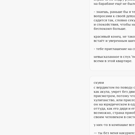
на барабане ещё не было
- знаешь, раньше бы я т
вопросами к своей девуш
садится так, словно сек
и спокойствия, чтобы ни
беспокоил больше.
красивый конец. не тако
встаёт и уверенным шаг
- тебе приглашение на с
невысказанное в слух '
всеми в этой квартире.
скуюи
с вердиктом по поводу с
как акула, умрет без дв
присмотром, потому что
хулиганство, или присес
он на юридическом в од
оттуда, как его дядя и 
возможно, страна приоб
своим человеком в сист
у них-то в компашке все
— ты без меня накурился