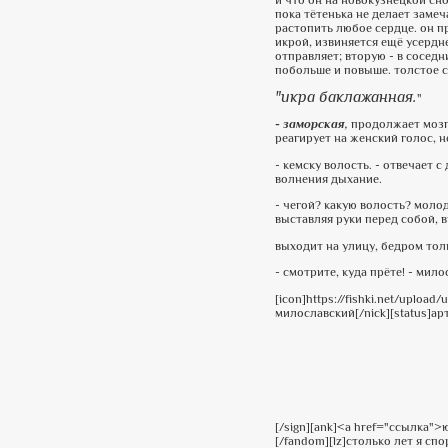
и что он на новокузнецкой сн
пока тётенька не делает заме
растопить любое сердце. он п
икрой, извиняется ещё усердне
отправляет; вторую - в соседн
побольше и повыше. толстое со
"икра баклажанная.
"
- заморская,
продолжает мозг.
реагирует на женский голос, 
- кемску волость. - отвечает 
волнения дыхание.
- чегой? какую волость? молод
выставляя руки перед собой, 
выходит на улицу, бедром толк
- смотрите, куда прёте! - мил
[icon]https://fishki.net/uplo
милославский[/nick][status]ар
[/sign][ank]<a href="ссылка"
[/fandom][lz]столько лет я сп