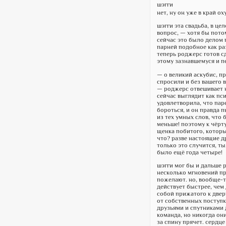
шэгги
нет, ну он уже в край ох
шэгги эта свадьба, в це
вопрос, — хотя бы пото
сейчас это было делом 
парней подобное как раз
теперь роджерс готов с
этому зазнавшемуся и п
— о великий аскубис, пр
спросили и без вашего 
— роджерс отвешивает ни
сейчас выглядит как пси
удовлетворила, что паре
бороться, и он правда 
из тех умных слов, что 
меньше! поэтому к чёрту 
щенка побитого, которы
что? разве настоящие др
только это случится, ты
было ещё года четыре!
шэгги мог бы и дальше р
несколько мгновений пр
пожелают. но, вообще-то
действует быстрее, чем 
собой прижатого к двери
от собственных поступк
друзьями и спутниками 
команда, но никогда они
за спину прячет. сердце