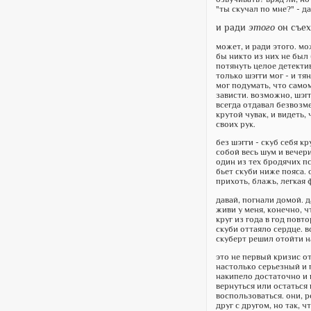
"ты скучал по мне?" - д
и ради
этого
он съех
может, и ради этого. мо
бы никто из них не был 
потянуть целое детекти
только шэгги мог - и тя
мог подумать, что само
зависти. возможно, шэг
всегда отдавал безвозме
крутой чувак, и видеть,
своих рук.
без шэгги - скуб себя кр
собой весь шум и вечери
один из тех бродячих п
бьет скуби ниже пояса.
прихоть, блажь, легкая 
давай, погнали домой. д
живи у меня, конечно, ч
круг из года в год повт
скуби оттаяло сердце. в
скуберт решил отойти н
это не первый кризис о
настолько серьезный и 
накипело достаточно и в
вернуться или остаться
воспользоваться. они, 
друг с другом, но так, 