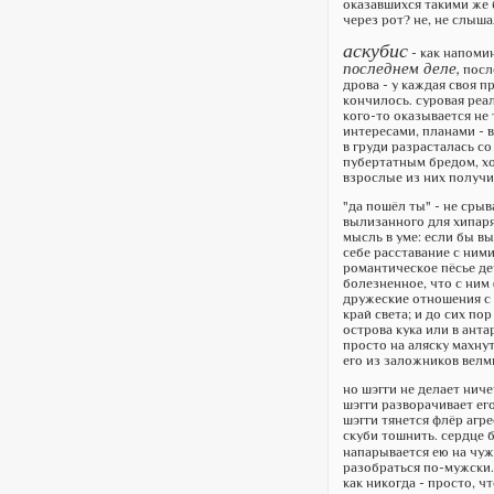
оказавшихся такими же 
через рот? не, не слышал
аскубис
- как напоми
последнем деле,
после
дрова - у каждая своя п
кончилось. суровая реа
кого-то оказывается не 
интересами, планами - в
в груди разрасталась со
пубертатным бредом, хот
взрослые из них получи
"да пошёл ты" - не сры
вылизанного для хипаря
мысль в уме: если бы в
себе расставание с ними
романтическое пёсье де
болезненное, что с ним 
дружеские отношения с ш
край света; и до сих пор
острова кука или в анта
просто на аляску махну
его из заложников велмы
но шэгги не делает ниче
шэгги разворачивает его
шэгги тянется флёр агре
скуби тошнить. сердце 
напарывается ею на чуж
разобраться по-мужски. 
как никогда - просто, 