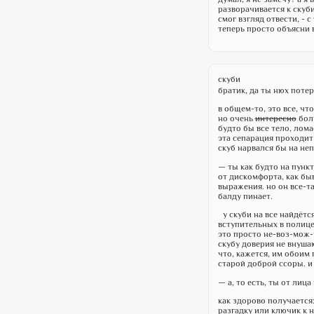
разворачивается к скуби
смог взгляд отвести, - 
теперь просто объясни в
скуби
братик, да ты нюх потер
в общем-то, это все, чт
но очень
интересно
боль
будто бы все тело, лома
эта сепарация проходит
скуб нарвался бы на неп
— ты как будто на пунк
от дискомфорта, как бы
выражения. но он все-та
балду пинает.
у скуби на все найдётся
вступительных в полице
это просто не-воз-мож-н
скубу доверия не внуша
что, кажется, им обоим 
старой доброй ссоры. и
— а, то есть, ты от ли
как здорово получается
разгадку или ключик к н