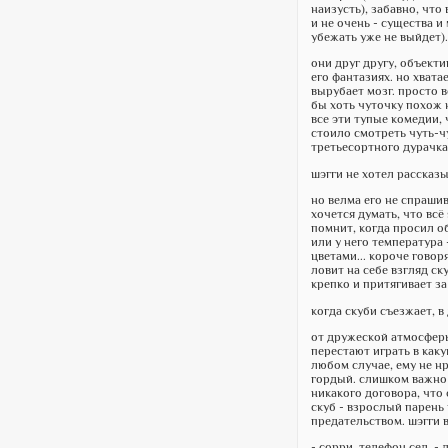
наизусть), забавно, что
и не очень - существа и
убежать уже не выйдет).
они друг другу, объекти
его фантазиях. но хвата
вырубает мозг. просто в
бы хоть чуточку похож н
все эти тупые комедии, 
стоило смотреть чуть-чу
третьесортного дурачка
шэгги не хотел рассказы
но велма его не спрашива
хочется думать, что всё
помнит, когда просил об
или у него температура 
цветами... короче говор
ловит на себе взгляд ск
крепко и притягивает за 
когда скуби съезжает, в
от дружеской атмосферы,
перестают играть в каку
любом случае, ему не нр
гордый. слишком важно 
никакого договора, что 
скуб - взрослый парень 
предательством. шэгги в
- сорри, телефон сел, -