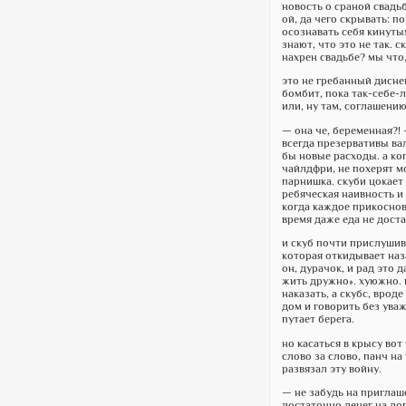
новость о сраной свадьб
ой, да чего скрывать: п
осознавать себя кинутым
знают, что это не так.
нахрен свадьбе? мы что,
это не гребанный дисней
бомбит, пока так-себе-
или, ну там, соглашению
— она че, беременная?! 
всегда презервативы вал
бы новые расходы. а ког
чайлдфри, не похерят м
парнишка. скуби цокает 
ребяческая наивность и
когда каждое прикоснов
время даже еда не доста
и скуб почти прислушив
которая откидывает наза
он, дурачок, и рад это д
жить дружно». хуюжно. 
наказать, а скубс, вроде
дом и говорить без уваж
путает берега.
но касаться в крысу вот
слово за слово, панч на
развязал эту войну.
— не забудь на приглаше
достаточно денег на доп