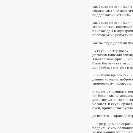
как будто не эти люди в
сбрасывают психологиче
поддержать и утешить.
как будто не эти люди -
встречается с норвиллом
поисках еды в «призрач
благодаря не дедуктивн
как быстро растут чу
у скуби на эту фразу 
до точки кипения запущ
язвительных фраз — и о
было бы начать с «я сос
долбаебы, залетают в д
— не было вр-ремени. — 
давняя история. наброс
творческому процессу.
и, может, упоминать ве
пятёрки. как не упомин
мог… звучит он точно та
не знает. и скуби ерзае
окей, пришел, так пуска
да все это — бравада пе
— пффф, да мне насрать.
подпись, с кем созвонил
не воспринимает спор с