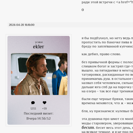
ради этой встречи с <a href="h
0
2024-04-20 16:16:00
я бы подбухнул, но нету ведь 
пропустить по баночке пива в 
усики
ekler
бреду по заплёванной купчинс
как дебил, право слово.
без привычной формы с полоск
слишком богат и застрял где-
вышло. на пятидневке в ментур
татуировки, раскиданные по вс
принимаешь душ. в остальное в
назвал себя человеком, сильно
дальше юга спб да на парочку 
на озеро - так все еще треники
были еще черные брюки, такие,
времена меняются, что ж - мож
1233
+39
бля, ну признаемся: нулевые 
Последний визит:
Вчера 14:36:52
эта душнина про шмот со мной
моды старовером, уверовавшим 
бесит.
бесит весь этот день,
на всякое темное. и я не про 