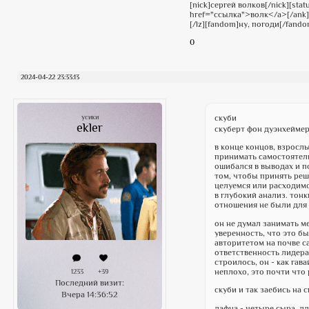
[nick]сергей волков[/nick][stat
href="ссылка">волк</a>[/ank][
[/lz][fandom]ну, погоди[/fando
0
2024-04-22 23:33:13
скуби
усики
ekler
скуберт фон дуэнхеймер
в конце концов, взросл
принимать самостоятель
ошибался в выводах и п
том, чтобы принять реш
целуемся или расходимс
в глубокий анализ. тон
отношения не были для 
он не думал занимать ме
уверенность, что это бы
авторитетом на почве с
ответственность лидера
строилось, он - как гав
неплохо, это почти что 
1233
+39
Последний визит:
скуби и так заебись на 
Вчера 14:36:52
дафна - четыре сыра, дл