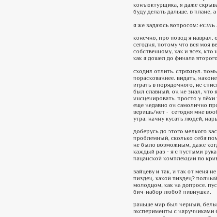
конъюктурщика, я даже скрыват
буду делать дальше. в плане, 
есть 
я же задаюсь вопросом:
конечно, про повод я наврал. 
сегодня, потому что вся моя 
собственному, как и всех, кто
как я дошел до финала второго
сходил отлить. стряхнул. помы
пораскованнее. видать, наконе
играть в порядочного, не спи
был славный. он не знал, что 
инсценировать. просто у лёхи
еще недавно он самолично про
веришь/нет - сегодня мне вооб
утра. начну кусать людей, нары
доберусь до этого мелкого зас
проблемный, сколько себя пом
не было возможным, даже когда
каждый раз - я с пустыми рук
пацанской комплекции по кри
зайцеву и так, и так от меня 
пиздец. какой пиздец? полный
молодцом, как на допросе. пу
бич-набор любой пивнушки.
раньше мир был черный, белый
эксперименты с наручниками