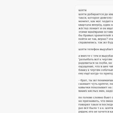
шэгги
шэгги добирается до ква
такси, которое довезло 
момент, как мог. ходил
квартала вперёд, один н
жёстко ломает и он ище
этими манёврами остави
бы бравых хранителей з
пойти не так, верно? это
справлялись. так же буд
шэгги телефон вырубает 
а вместе с тем и выруба
'разъебать всё к чертям
радоваться за скуби, но
ощущение, что в шее чи
башку к чертям собачьим
ему ещё когда-то пригод
- брат, ты же понимаешь
сжимает чуть крепче, п
кавычки показывает на э
ваших кислых мин, надо 
по голове словно бьют о
но признавать, что виной
говорил такое в последн
раз всё было т а к. шэг
рядом; его не хочется к