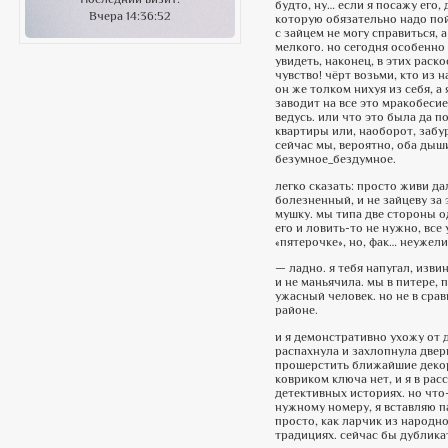
будто, ну… если я посажу его,
Вчера 14:36:52
которую обязательно надо пойм
с зайцем не могу справиться, 
мелкого. но сегодня особенно 
увидеть, наконец, в этих раск
чувство! чёрт возьми, кто из н
он же толком нихуя из себя, а 
заводит на все это мракобесие
ведусь. или что это была да п
квартиры или, наоборот, забур
сейчас мы, вероятно, оба дыши
безумное_бездумное.
легко сказать: просто живи да
болезненный, и не зайцеву за 
мушку. мы типа две стороны од
его и ловить-то не нужно, все
«пятерочке», но, фак… неужели
— ладно. я тебя напугал, извин
и не маньячила. мы в питере, 
ужасный человек. но не в срав
районе.
и я демонстративно ухожу от 
распахнула и захлопнула двери
прошерстить ближайшие декора
ковриком ключа нет, и я в рас
детективных историях. но что-
нужному номеру, я вставляю па
просто, как ларчик из народн
традициях. сейчас бы дубликат