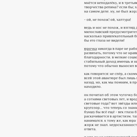
мнётся неподалёку, и в третья
творчества репина? если бы; 
на самом деле. ну, не был жо
- ой, не похож! ой, халтура!
ведь и нос не похож, и взгля
милославский предусмотритель
насколько привлекательный был 
бы его глаза не видели!
юрочка
никогда в паре не рабо
развязать, потому что не нрав
благодарности. в мелкие сошки
стабильный доход имеешь и ни 
потому что обычно выносил всё
как говорится: не спёр, а ско
всей этой авантюре был лишь 
назад. но, как мы помним, в 
находило.
он почитал об этом чуточку бо
а сотнями световых лет, и вро
световые года? вот звёзды ил
кругозор... что теперь со знан
буншу бы всё ещё - век глаза 
раскачивается в артистизм. та
нанимался. к тому же, как юра
жорж не знал. недосказанност
ответа.