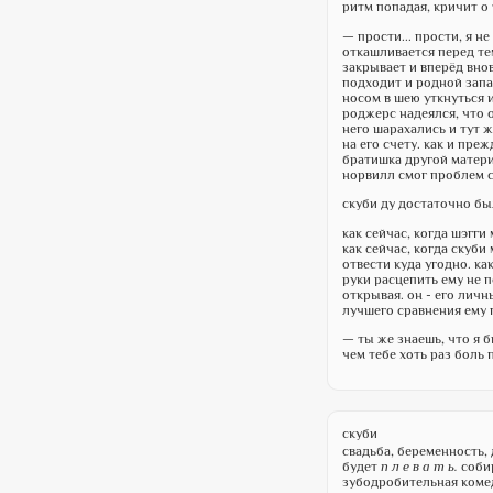
ритм попадая, кричит о 
— прости... прости, я н
откашливается перед тем
закрывает и вперёд внов
подходит и родной запа
носом в шею уткнуться 
роджерс надеялся, что о
него шарахались и тут 
на его счету. как и пре
братишка другой матери
норвилл смог проблем с
скуби ду достаточно бы
как сейчас, когда шэгги 
как сейчас, когда скуби
отвести куда угодно. ка
руки расцепить ему не п
открывая. он - его личн
лучшего сравнения ему 
— ты же знаешь, что я б
чем тебе хоть раз боль
скуби
свадьба, беременность, 
будет
п л е в а т ь.
собир
зубодробительная комед