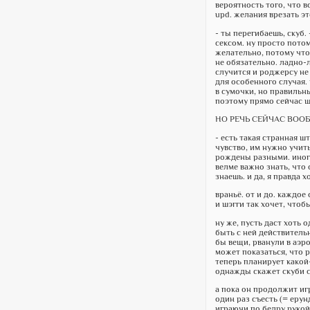
вероятность того, что в
upd. желания врезать э
- ты перегибаешь, скуб.
сексом. ну просто потом
желательно, потому что 
не обязательно. ладно-
случится и роджерсу не
для особенного случая. 
в сумочки, но правильны
поэтому прямо сейчас ш
НО РЕЧЬ СЕЙЧАС ВООБ
- есть такая странная ш
чувство, им нужно учить
рождены разными. иног
велме важно знать, что 
знаешь. и да, я правда 
враньё. от и до. каждое 
и шэгги так хочет, чтоб
ну же, пусть даст хоть 
быть с ней действительн
бы вещи, рванули в аэр
может показаться, что р
теперь планирует какой-
однажды скажет скуби с
а пока он продолжит игр
один раз съесть (= еру
играючи по бедру рукой 