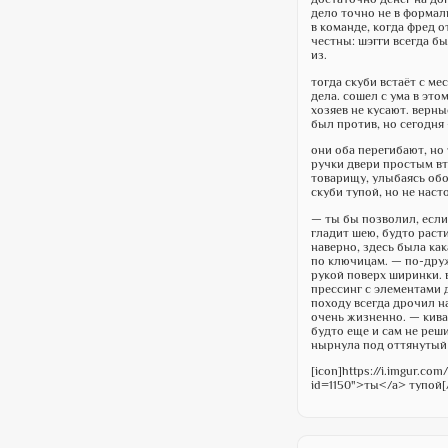
дело точно не в формаль
в команде, когда фред 
честны: шэгги всегда б
из.
тогда скуби встаёт с ме
дела. сошел с ума в этом
хозяев не кусают. верны
был против, но сегодня 
они оба перегибают, но 
ручки двери простым вт
товарищу, улыбаясь обо
скуби тупой, но не наст
— ты бы позволил, если
гладит шею, будто расти
наверно, здесь была ка
по ключицам. — по-друж
рукой поверх ширинки. 
прессинг с элементами д
походу всегда дрочил н
очень жизненно. — кива
будто еще и сам не реши
нырнула под оттянутый 
[icon]https://i.imgur.com
id=1150">ты</a> тупой[/