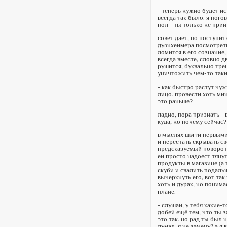
- теперь нужно будет ис
всегда так было. я пого
пол - ты только не при
совет даёт, но поступит
дуэнхеймера посмотреть,
ломится в его сознание,
всегда вместе, словно д
рушится, буквально тре
уничтожить чем-то так
- как быстро растут чу
лицо. провести хоть мин
это раньше?
ладно, пора признать - 
куда, но почему сейчас?
в мыслях шэгги первыми
и перестать скрывать св
предсказуемый поворот 
ей просто надоест тянут
продукты в магазине (а 
скуби и свалить подальш
вычеркнуть его, вот так
хоть и дурак, но понима
плане.
- слушай, у тебя какие-
добей ещё тем, что ты за
это так. но рад ты был 
думал, я не замечу? а я