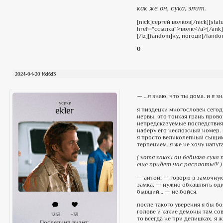
как же он, сука, злит.
[nick]сергей волков[/nick][stat
href="ссылка">волк</a>[/ank][
[/lz][fandom]ну, погоди[/fando
0
2024-04-20 16:16:13
— …я знаю, что ты дома. и я зн
усики
ekler
я пиздецки многословен сегодн
нервы. это тонкая грань пров
непредсказуемые последствия.
наберу его несложный номер. 
я просто великолепный сыщик,
терпением. я же не хочу напуг
( хотя какой он бедняга сука
еще придет час расплаты!!! )
— антон, — говорю в замочную
замка. — нужно обкашлять оди
бывший… — не бойся.
после такого уверения я бы бо
голове и какие демоны там сов
1233
+39
то всегда не при делишках. я 
Последний визит: