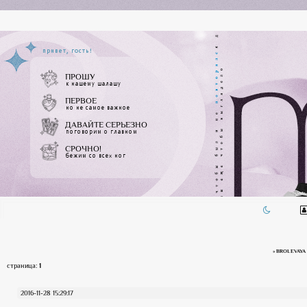
привет, гость!
ПРОШУ
к нашему шалашу
ПЕРВОЕ
но не самое важное
ДАВАЙТЕ СЕРЬЕЗНО
поговорим о главном
СРОЧНО!
бежим со всех ног
ДЕД ИНСАЙД
на связи
»
BROLEVAYA
страница:
1
2016-11-28 15:29:17